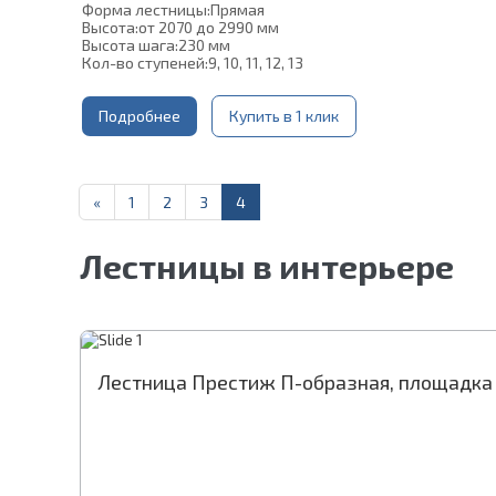
Форма лестницы:
Прямая
Высота:
от 2070 до 2990 мм
Высота шага:
230 мм
Кол-во ступеней:
9, 10, 11, 12, 13
Толщина ступени:
40 мм
Угол наклона:
45°
Глубина ступени:
Подробнее
300 мм
Купить в 1 клик
Ширина марша:
900 мм
Конструкция:
На двойном косоуре
Материал каркаса:
Сталь
Материал ступеней:
Сосна
«
1
2
3
4
Цвет каркаса:
Черный
Срок гарантии (на металлокаркас):
25 лет
Лестницы в интерьере
Лестница Престиж П-образная, площадка