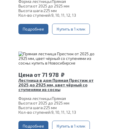
Форма лестницы:
Прямая
Высота:
от 2025 до 2925 мм
Высота шага:
225 мм
Кол-во ступеней:
9, 10, 11, 12, 13
Толщина ступени:
40 мм
Угол наклона:
45°
Ширина марша:
Подробнее
900 мм
Купить в 1 клик
Глубина ступени:
300 мм
Материал каркаса:
Сталь
Конструкция:
На монокосоуре
Цвет каркаса:
Белый
Материал ступеней:
Сосна
Срок гарантии (на металлокаркас):
25 лет
Цена
от
71 978
₽
Лестница в дом Прямая Престиж от
2025 до 2925 мм, цвет чёрный со
ступенями из сосны
Форма лестницы:
Прямая
Высота:
от 2025 до 2925 мм
Высота шага:
225 мм
Кол-во ступеней:
9, 10, 11, 12, 13
Конструкция:
На монокосоуре
Ширина марша:
900 мм
Толщина ступени:
Подробнее
40 мм
Купить в 1 клик