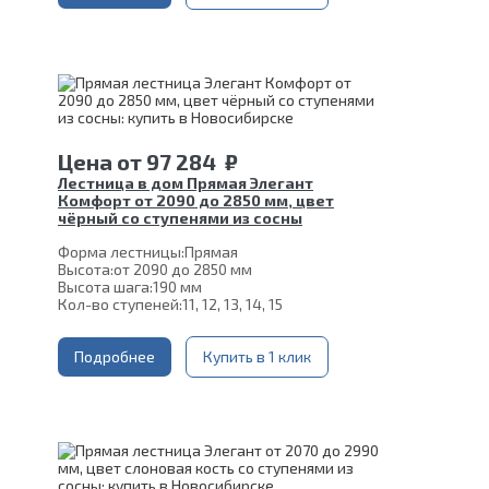
Глубина ступени:
300 мм
Материал каркаса:
Сталь
Материал ступеней:
Сосна
Конструкция:
На двойном косоуре
Цвет каркаса:
Белый
Срок гарантии (на металлокаркас):
25 лет
Цена
от
97 284
₽
Лестница в дом Прямая Элегант
Комфорт от 2090 до 2850 мм, цвет
чёрный со ступенями из сосны
Форма лестницы:
Прямая
Высота:
от 2090 до 2850 мм
Высота шага:
190 мм
Кол-во ступеней:
11, 12, 13, 14, 15
Толщина ступени:
40 мм
Угол наклона:
39°
Ширина марша:
Подробнее
900 мм
Купить в 1 клик
Глубина ступени:
300 мм
Материал каркаса:
Сталь
Материал ступеней:
Сосна
Конструкция:
На двойном косоуре
Цвет каркаса:
Черный
Срок гарантии (на металлокаркас):
25 лет