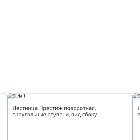
Лестница Престиж П-образная, вид сверху
Лестница Престиж поворотная,
Л
Л
треугольные ступени, вид сбоку
с
т