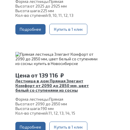
Форма лестницы:
Прямая
Высота:
от 2025 до 2925 мм
Высота шага:
225 мм
Кол-во ступеней:
9, 10, 11, 12, 13
Толщина ступени:
40 мм
Угол наклона:
45°
Глубина ступени:
Подробнее
300 мм
Купить в 1 клик
Ширина марша:
900 мм
Материал каркаса:
Сталь
Конструкция:
На монокосоуре
Цвет каркаса:
Серый
Материал ступеней:
Сосна
Срок гарантии (на металлокаркас):
25 лет
Цена
от
139 116
₽
Лестница в дом Прямая Элегант
Комфорт от 2090 до 2850 мм, цвет
белый со ступенями из сосны
Форма лестницы:
Прямая
Высота:
от 2090 до 2850 мм
Высота шага:
190 мм
Кол-во ступеней:
11, 12, 13, 14, 15
Толщина ступени:
40 мм
Угол наклона:
39°
Ширина марша:
Подробнее
900 мм
Купить в 1 клик