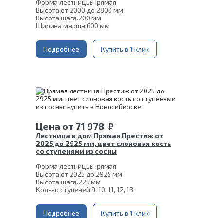
Форма лестницы:
Прямая
Высота:
от 2000 до 2800 мм
Высота шага:
200 мм
Ширина марша:
600 мм
Кол-во ступеней:
10, 11, 12, 13, 14
Толщина ступени:
40 мм
Угол наклона:
Подробнее
51°
Купить в 1 клик
Глубина ступени:
300 мм
Материал каркаса:
Сталь
Цвет каркаса:
Черный
Материал ступеней:
Сосна
Срок гарантии (на металлокаркас):
25 лет
Цена
от
71 978
₽
Лестница в дом Прямая Престиж от
2025 до 2925 мм, цвет слоновая кость
со ступенями из сосны
Форма лестницы:
Прямая
Высота:
от 2025 до 2925 мм
Высота шага:
225 мм
Кол-во ступеней:
9, 10, 11, 12, 13
Ширина марша:
900 мм
Толщина ступени:
40 мм
Угол наклона:
Подробнее
45°
Купить в 1 клик