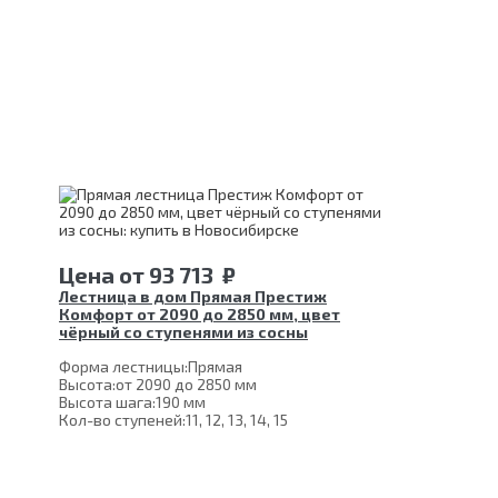
Цена
от
93 713
₽
Лестница в дом Прямая Престиж
Комфорт от 2090 до 2850 мм, цвет
чёрный со ступенями из сосны
Форма лестницы:
Прямая
Высота:
от 2090 до 2850 мм
Высота шага:
190 мм
Кол-во ступеней:
11, 12, 13, 14, 15
Толщина ступени:
40 мм
Угол наклона:
39°
Глубина ступени:
300 мм
Ширина марша:
900 мм