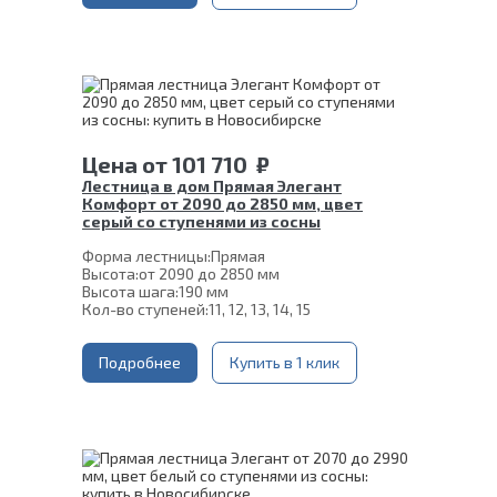
Цвет каркаса:
Слоновая кость
Материал ступеней:
Сосна
Конструкция:
На монокосоуре
Глубина ступени:
300 мм
Материал каркаса:
Сталь
Срок гарантии (на металлокаркас):
25 лет
Цена
от
101 710
₽
Лестница в дом Прямая Элегант
Комфорт от 2090 до 2850 мм, цвет
серый со ступенями из сосны
Форма лестницы:
Прямая
Высота:
от 2090 до 2850 мм
Высота шага:
190 мм
Кол-во ступеней:
11, 12, 13, 14, 15
Толщина ступени:
40 мм
Угол наклона:
39°
Ширина марша:
Подробнее
900 мм
Купить в 1 клик
Глубина ступени:
300 мм
Материал каркаса:
Сталь
Материал ступеней:
Сосна
Конструкция:
На двойном косоуре
Цвет каркаса:
Серый
Срок гарантии (на металлокаркас):
25 лет