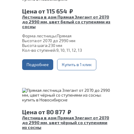
Цена
от
115 654
₽
Лестница в дом Прямая Элегант от 2070
до 2990 мм, цвет белый со ступенями из
сосны
Форма лестницы:
Прямая
Высота:
от 2070 до 2990 мм
Высота шага:
230 мм
Кол-во ступеней:
9, 10, 11, 12, 13
Толщина ступени:
40 мм
Угол наклона:
45°
Ширина марша:
Подробнее
900 мм
Купить в 1 клик
Глубина ступени:
300 мм
Материал каркаса:
Сталь
Материал ступеней:
Сосна
Конструкция:
На двойном косоуре
Цвет каркаса:
Белый
Срок гарантии (на металлокаркас):
25 лет
Цена
от
80 877
₽
Лестница в дом Прямая Элегант от 2070
до 2990 мм, цвет чёрный со ступенями
из сосны