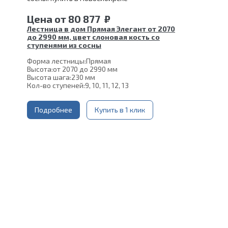
Цена
от
80 877
₽
Лестница в дом Прямая Элегант от 2070
до 2990 мм, цвет слоновая кость со
ступенями из сосны
Форма лестницы:
Прямая
Высота:
от 2070 до 2990 мм
Высота шага:
230 мм
Кол-во ступеней:
9, 10, 11, 12, 13
Толщина ступени:
40 мм
Угол наклона:
45°
Глубина ступени:
Подробнее
300 мм
Купить в 1 клик
Материал каркаса:
Сталь
Материал ступеней:
Сосна
Конструкция:
На двойном косоуре
Ширина марша:
900 мм
Цвет каркаса:
Слоновая кость
Срок гарантии (на металлокаркас):
25 лет