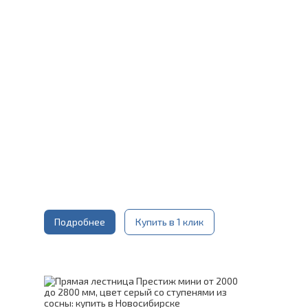
Материал каркаса:
Сталь
Конструкция:
На монокосоуре
Цвет каркаса:
Слоновая кость
Материал ступеней:
Сосна
Срок гарантии (на металлокаркас):
25 лет
Подробнее
Купить в 1 клик