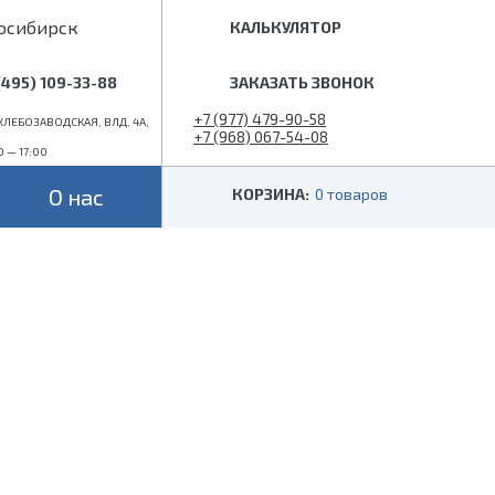
осибирск
КАЛЬКУЛЯТОР
(495) 109-33-88
ЗАКАЗАТЬ ЗВОНОК
+7 (977) 479-90-58
ЛЕБОЗАВОДСКАЯ, ВЛД. 4А,
+7 (968) 067-54-08
0 — 17:00
info@superlestnica.com
О нас
КОРЗИНА:
0 товаров
Цвет
Стиль
Черные
Лофт
Белые
Классические
 (гусиный шаг)
Металлик
Слоновая кость