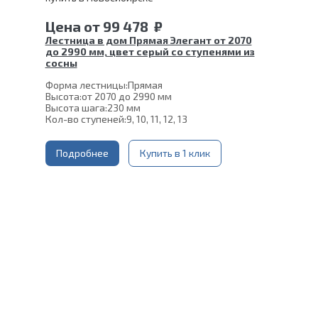
Цена
от
99 478
₽
Лестница в дом Прямая Элегант от 2070
до 2990 мм, цвет серый со ступенями из
сосны
Форма лестницы:
Прямая
Высота:
от 2070 до 2990 мм
Высота шага:
230 мм
Кол-во ступеней:
9, 10, 11, 12, 13
Толщина ступени:
40 мм
Угол наклона:
45°
Ширина марша:
Подробнее
900 мм
Купить в 1 клик
Глубина ступени:
300 мм
Конструкция:
На двойном косоуре
Материал каркаса:
Сталь
Материал ступеней:
Сосна
Цвет каркаса:
Серый
Срок гарантии (на металлокаркас):
25 лет