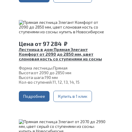
Угол наклона:
45°
Глубина ступени:
300 мм
Материал каркаса:
Сталь
Цвет каркаса:
Черный
Материал ступеней:
Сосна
Срок гарантии (на металлокаркас):
25 лет
Цена
от
97 284
₽
Лестница в дом Прямая Элегант
Комфорт от 2090 до 2850 мм, цвет
слоновая кость со ступенями из сосны
Форма лестницы:
Прямая
Высота:
от 2090 до 2850 мм
Высота шага:
190 мм
Кол-во ступеней:
11, 12, 13, 14, 15
Толщина ступени:
40 мм
Угол наклона:
39°
Ширина марша:
Подробнее
900 мм
Купить в 1 клик
Глубина ступени:
300 мм
Материал каркаса:
Сталь
Материал ступеней:
Сосна
Конструкция:
На двойном косоуре
Цвет каркаса:
Слоновая кость
Срок гарантии (на металлокаркас):
25 лет