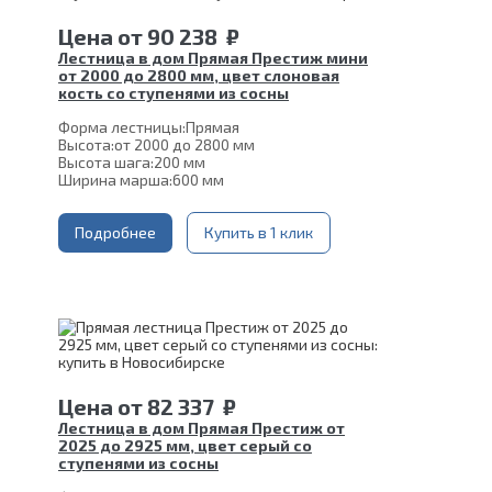
Цена
от
90 238
₽
Лестница в дом Прямая Престиж мини
от 2000 до 2800 мм, цвет слоновая
кость со ступенями из сосны
Форма лестницы:
Прямая
Высота:
от 2000 до 2800 мм
Высота шага:
200 мм
Ширина марша:
600 мм
Кол-во ступеней:
10, 11, 12, 13, 14
Толщина ступени:
40 мм
Угол наклона:
Подробнее
51°
Купить в 1 клик
Глубина ступени:
300 мм
Материал каркаса:
Сталь
Цвет каркаса:
Слоновая кость
Материал ступеней:
Сосна
Срок гарантии (на металлокаркас):
25 лет
Цена
от
82 337
₽
Лестница в дом Прямая Престиж от
2025 до 2925 мм, цвет серый со
ступенями из сосны