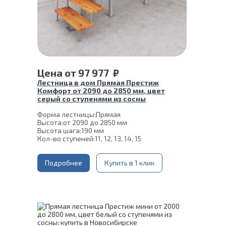
Цена
от
97 977
₽
Лестница в дом Прямая Престиж
Комфорт от 2090 до 2850 мм, цвет
серый со ступенями из сосны
Форма лестницы:
Прямая
Высота:
от 2090 до 2850 мм
Высота шага:
190 мм
Кол-во ступеней:
11, 12, 13, 14, 15
Толщина ступени:
40 мм
Угол наклона:
39°
Глубина ступени:
Подробнее
300 мм
Купить в 1 клик
Ширина марша:
900 мм
Материал каркаса:
Сталь
Конструкция:
На монокосоуре
Цвет каркаса:
Серый
Материал ступеней:
Сосна
Срок гарантии (на металлокаркас):
25 лет