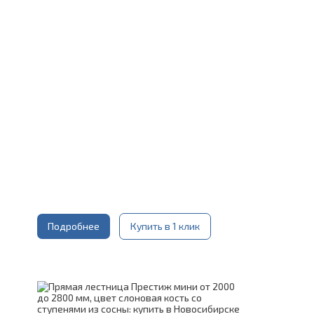
Материал каркаса:
Сталь
Конструкция:
На монокосоуре
Цвет каркаса:
Черный
Материал ступеней:
Сосна
Срок гарантии (на металлокаркас):
25 лет
Подробнее
Купить в 1 клик