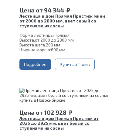
Цена
от
94 344
₽
Лестница в дом Прямая Престиж мини
от 2000 до 2800 мм, цвет серый со
ступенями из сосны
Форма лестницы:
Прямая
Высота:
от 2000 до 2800 мм
Высота шага:
200 мм
Ширина марша:
600 мм
Кол-во ступеней:
10, 11, 12, 13, 14
Толщина ступени:
40 мм
Угол наклона:
Подробнее
51°
Купить в 1 клик
Глубина ступени:
300 мм
Материал каркаса:
Сталь
Цвет каркаса:
Серый
Материал ступеней:
Сосна
Срок гарантии (на металлокаркас):
25 лет
Цена
от
102 928
₽
Лестница в дом Прямая Престиж от
2025 до 2925 мм, цвет белый со
ступенями из сосны