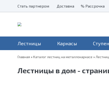
Стать партнером
Стать партнером
Доставка
Доставка
% Рассрочка
% Рассрочка
Лестницы
Каркасы
Ступе
Главная
»
Каталог лестниц на металлокаркасе
»
Лестниц
Наши хиты
Балясины
Применение
Столбы
Серия Престиж
Лестницы на второй этаж
Н
Лестницы в дом - страни
Перила и поручни
Серия Элегант
В дом
Н
Металлические ограждения
Серия Престиж Мини
На дачу
Уличные лестницы
На чердак
Для крыльца