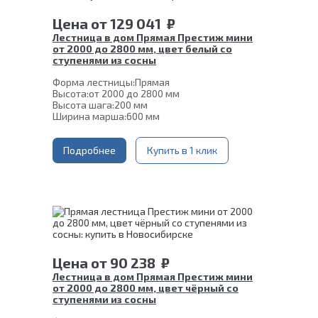
Цена
от
129 041
₽
Лестница в дом Прямая Престиж мини
от 2000 до 2800 мм, цвет белый со
ступенями из сосны
Форма лестницы:
Прямая
Высота:
от 2000 до 2800 мм
Высота шага:
200 мм
Ширина марша:
600 мм
Кол-во ступеней:
10, 11, 12, 13, 14
Толщина ступени:
40 мм
Угол наклона:
Подробнее
51°
Купить в 1 клик
Глубина ступени:
300 мм
Материал каркаса:
Сталь
Цвет каркаса:
Белый
Материал ступеней:
Сосна
Срок гарантии (на металлокаркас):
25 лет
Цена
от
90 238
₽
Лестница в дом Прямая Престиж мини
от 2000 до 2800 мм, цвет чёрный со
ступенями из сосны