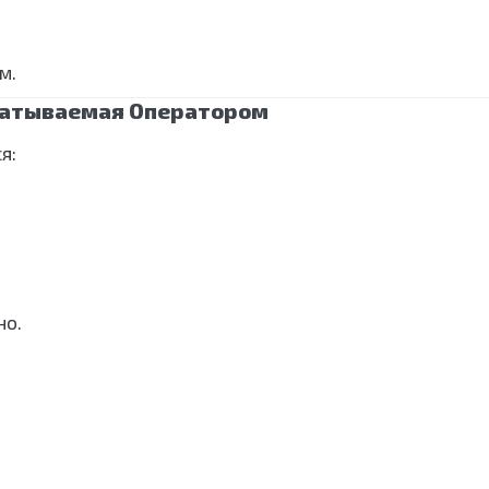
м.
батываемая Оператором
я:
но.