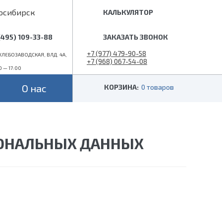
осибирск
КАЛЬКУЛЯТОР
(495) 109-33-88
ЗАКАЗАТЬ ЗВОНОК
+7 (977) 479-90-58
ЛЕБОЗАВОДСКАЯ, ВЛД. 4А,
+7 (968) 067-54-08
0 — 17:00
info@superlestnica.com
О нас
КОРЗИНА:
0 товаров
Цвет
Стиль
Черные
Лофт
СОНАЛЬНЫХ ДАННЫХ
Белые
Классические
 (гусиный шаг)
Металлик
Слоновая кость