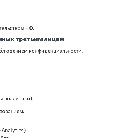
тельством РФ.
анных третьим лицам
соблюдением конфиденциальности.
ы аналитики).
ьзованием:
Analytics);