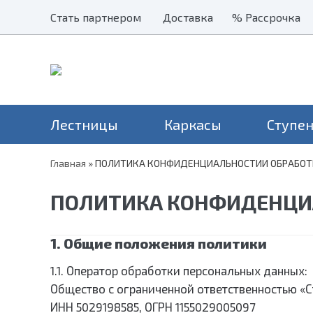
Стать партнером
Стать партнером
Доставка
Доставка
% Рассрочка
% Рассрочка
Лестницы
Каркасы
Ступе
Главная
»
ПОЛИТИКА КОНФИДЕНЦИАЛЬНОСТИИ ОБРАБОТ
Наши хиты
Балясины
Применение
Столбы
Серия Престиж
Лестницы на второй этаж
Н
ПОЛИТИКА КОНФИДЕНЦИ
Перила и поручни
Серия Элегант
В дом
Н
Металлические ограждения
Серия Престиж Мини
На дачу
Уличные лестницы
1. Общие положения политики
На чердак
Для крыльца
1.1. Оператор обработки персональных данных:
Общество с ограниченной ответственностью «
ИНН 5029198585, ОГРН 1155029005097