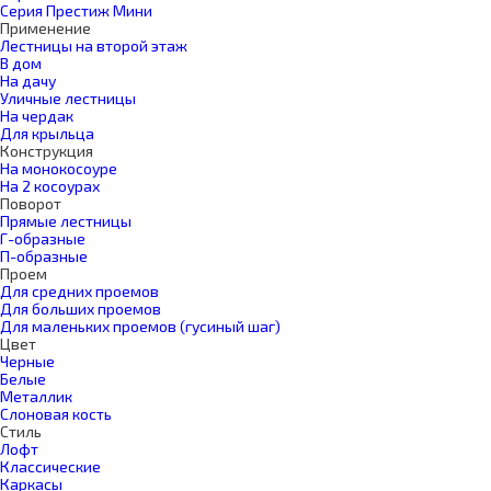
Серия Престиж Мини
Применение
Лестницы на второй этаж
В дом
На дачу
Уличные лестницы
На чердак
Для крыльца
Конструкция
На монокосоуре
На 2 косоурах
Поворот
Прямые лестницы
Г-образные
П-образные
Проем
Для средних проемов
Для больших проемов
Для маленьких проемов (гусиный шаг)
Цвет
Черные
Белые
Металлик
Слоновая кость
Стиль
Лофт
Классические
Каркасы