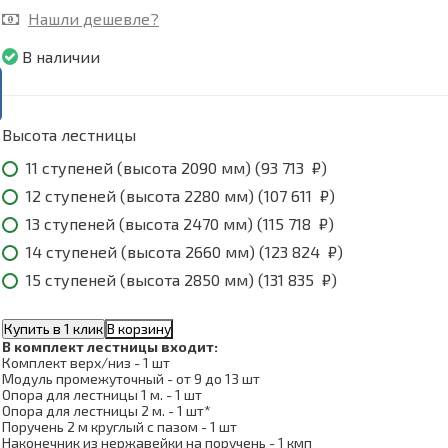
Нашли дешевле?
В наличии
Высота лестницы
11 ступеней (высота 2090 мм) (
93 713
₽
)
12 ступеней (высота 2280 мм) (
107 611
₽
)
13 ступеней (высота 2470 мм) (
115 718
₽
)
14 ступеней (высота 2660 мм) (
123 824
₽
)
15 ступеней (высота 2850 мм) (
131 835
₽
)
Купить в 1 клик
В корзину
В комплект лестницы входит:
Комплект верх/низ - 1 шт
Модуль промежуточный - от 9 до 13 шт
Опора для лестницы 1 м. - 1 шт
Опора для лестницы 2 м. - 1 шт*
Поручень 2 м круглый с пазом - 1 шт
Наконечник из нержавейки на поручень - 1 кмп