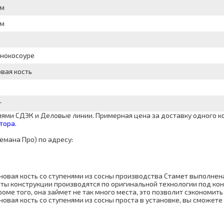
мм
мм
онокосоуре
вая кость
а
т
ми СДЭК и Деловые линии. Примерная цена за доставку одного ко
тора
.
емана Про) по адресу:
новая кость со ступенями из сосны производства Стамет выполнен
ты конструкции производятся по оригинальной технологии под кон
оме того, она займет не так много места, это позволит сэкономит
овая кость со ступенями из сосны проста в установке, вы сможете