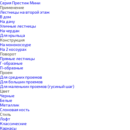
Серия Престиж Мини
Применение
Лестницы на второй этаж
В дом
На дачу
Уличные лестницы
На чердак
Для крыльца
Конструкция
На монокосоуре
На 2 косоурах
Поворот
Прямые лестницы
Г-образные
П-образные
Проем
Для средних проемов
Для больших проемов
Для маленьких проемов (гусиный шаг)
Цвет
Черные
Белые
Металлик
Слоновая кость
Стиль
Лофт
Классические
Каркасы