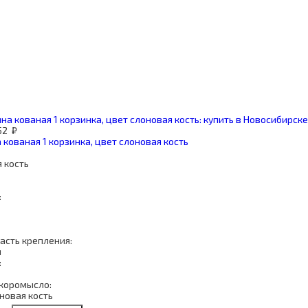
52
₽
 кованая 1 корзинка, цвет слоновая кость
 кость
:
асть крепления:
м
:
коромысло:
новая кость