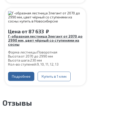
Ширина марша:
900 мм
Толщина ступени:
40 мм
Конструкция:
На двойном косоуре
Угол наклона:
45°
Срок гарантии (на металлокаркас):
25 лет
Цена
от
87 633
₽
Г-образная лестница Элегант от 2070 до
2990 мм, цвет чёрный со ступенями из
сосны
Форма лестницы:
Поворотная
Высота:
от 2070 до 2990 мм
Высота шага:
230 мм
Кол-во ступеней:
9, 10, 11, 12, 13
Цвет каркаса:
Черный
Глубина ступени:
300 мм
Материал каркаса:
Подробнее
Сталь
Купить в 1 клик
Конструкция:
На двойном косоуре
Ширина марша:
900 мм
Материал ступеней:
Сосна
Толщина ступени:
40 мм
Угол наклона:
45°
Отзывы
Срок гарантии (на металлокаркас):
25 лет