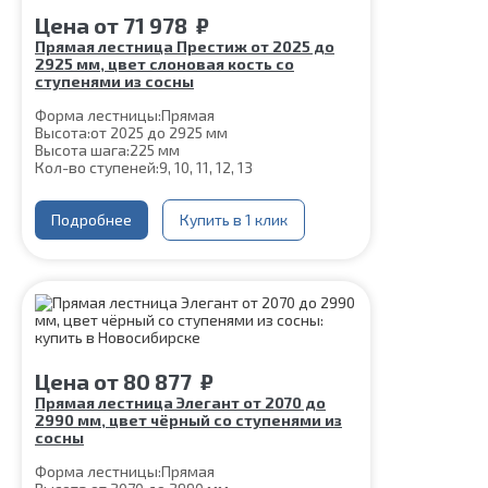
Цена
от
71 978
₽
Прямая лестница Престиж от 2025 до
2925 мм, цвет слоновая кость со
ступенями из сосны
Форма лестницы:
Прямая
Высота:
от 2025 до 2925 мм
Высота шага:
225 мм
Кол-во ступеней:
9, 10, 11, 12, 13
Ширина марша:
900 мм
Толщина ступени:
40 мм
Угол наклона:
Подробнее
45°
Купить в 1 клик
Цвет каркаса:
Слоновая кость
Материал ступеней:
Сосна
Конструкция:
На монокосоуре
Глубина ступени:
300 мм
Материал каркаса:
Сталь
Срок гарантии (на металлокаркас):
25 лет
Цена
от
80 877
₽
Прямая лестница Элегант от 2070 до
2990 мм, цвет чёрный со ступенями из
сосны
Форма лестницы:
Прямая