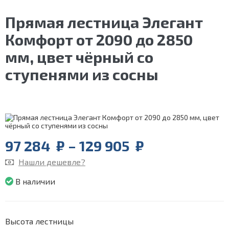
Прямая лестница Элегант
Комфорт от 2090 до 2850
мм, цвет чёрный со
ступенями из сосны
Price
97 284
₽
–
129 905
₽
range:
Нашли дешевле?
97
284
В наличии
₽
through
129
905
Высота лестницы