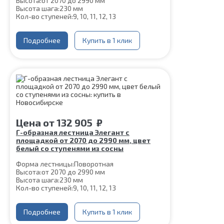
Высота:
от 2070 до 2990 мм
Высота шага:
230 мм
Кол-во ступеней:
9, 10, 11, 12, 13
Толщина ступени:
40 мм
Угол наклона:
45°
Глубина ступени:
Подробнее
300 мм
Купить в 1 клик
Ширина марша:
900 мм
Конструкция:
На двойном косоуре
Материал каркаса:
Сталь
Материал ступеней:
Сосна
Цвет каркаса:
Черный
Срок гарантии (на металлокаркас):
25 лет
Цена
от
132 905
₽
Г-образная лестница Элегант с
площадкой от 2070 до 2990 мм, цвет
белый со ступенями из сосны
Форма лестницы:
Поворотная
Высота:
от 2070 до 2990 мм
Высота шага:
230 мм
Кол-во ступеней:
9, 10, 11, 12, 13
Цвет каркаса:
Белый
Глубина ступени:
300 мм
Материал каркаса:
Подробнее
Сталь
Купить в 1 клик
Материал ступеней:
Сосна