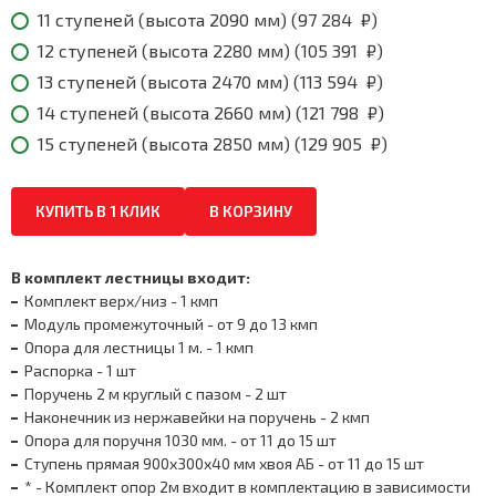
₽
11 ступеней (высота 2090 мм) (
97 284
₽
)
12 ступеней (высота 2280 мм) (
105 391
₽
)
13 ступеней (высота 2470 мм) (
113 594
₽
)
14 ступеней (высота 2660 мм) (
121 798
₽
)
15 ступеней (высота 2850 мм) (
129 905
₽
)
КУПИТЬ В 1 КЛИК
В КОРЗИНУ
В комплект лестницы входит:
Комплект верх/низ - 1 кмп
Модуль промежуточный - от 9 до 13 кмп
Опора для лестницы 1 м. - 1 кмп
Распорка - 1 шт
Поручень 2 м круглый с пазом - 2 шт
Наконечник из нержавейки на поручень - 2 кмп
Опора для поручня 1030 мм. - от 11 до 15 шт
Ступень прямая 900х300х40 мм хвоя АБ - от 11 до 15 шт
* - Комплект опор 2м входит в комплектацию в зависимости