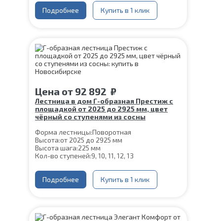
Глубина ступени:
300 мм
Конструкция:
Подробнее
На монокосоуре
Купить в 1 клик
Материал каркаса:
Сталь
Материал ступеней:
Сосна
Ширина марша:
900 мм
Толщина ступени:
40 мм
Угол наклона:
45°
Срок гарантии (на металлокаркас):
25 лет
Цена
от
92 892
₽
Лестница в дом Г-образная Престиж с
площадкой от 2025 до 2925 мм, цвет
чёрный со ступенями из сосны
Форма лестницы:
Поворотная
Высота:
от 2025 до 2925 мм
Высота шага:
225 мм
Кол-во ступеней:
9, 10, 11, 12, 13
Цвет каркаса:
Черный
Глубина ступени:
300 мм
Конструкция:
Подробнее
На монокосоуре
Купить в 1 клик
Материал каркаса:
Сталь
Материал ступеней:
Сосна
Ширина марша:
900 мм
Толщина ступени:
40 мм
Угол наклона:
45°