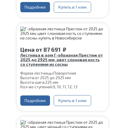
Глубина ступени:
300 мм
Конструкция:
Подробнее
На монокосоуре
Купить в 1 клик
Ширина марша:
900 мм
Материал каркаса:
Сталь
Материал ступеней:
Сосна
Толщина ступени:
40 мм
Угол наклона:
45°
Срок гарантии (на металлокаркас):
25 лет
Цена
от
87 691
₽
Лестница в дом Г-образная Престиж от
2025 до 2925 мм, цвет слоновая кость
со ступенями из сосны
Форма лестницы:
Поворотная
Высота:
от 2025 до 2925 мм
Высота шага:
225 мм
Кол-во ступеней:
9, 10, 11, 12, 13
Толщина ступени:
40 мм
Угол наклона:
45°
Ширина марша:
Подробнее
900 мм
Купить в 1 клик
Конструкция:
На монокосоуре
Глубина ступени:
300 мм
Материал каркаса:
Сталь
Цвет каркаса:
Слоновая кость
Материал ступеней:
Сосна
Срок гарантии (на металлокаркас):
25 лет