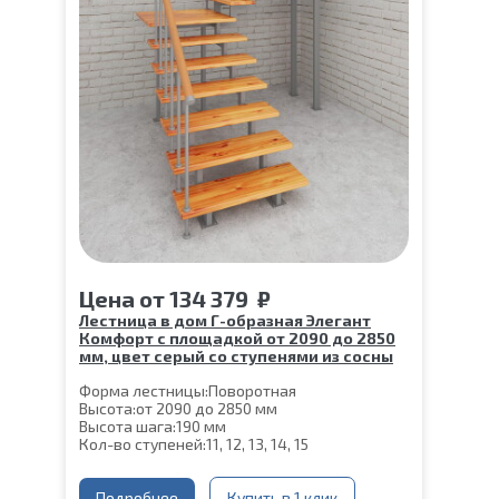
Цена
от
134 379
₽
Лестница в дом Г-образная Элегант
Комфорт с площадкой от 2090 до 2850
мм, цвет серый со ступенями из сосны
Форма лестницы:
Поворотная
Высота:
от 2090 до 2850 мм
Высота шага:
190 мм
Кол-во ступеней:
11, 12, 13, 14, 15
Цвет каркаса:
Серый
Глубина ступени:
300 мм
Ширина марша:
Подробнее
900 мм
Купить в 1 клик