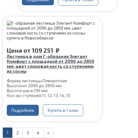
Материал каркаса:
Сталь
Материал ступеней:
Сосна
Конструкция:
На двойном косоуре
Толщина ступени:
40 мм
Угол наклона:
39°
Срок гарантии (на металлокаркас):
25 лет
Цена
от
109 251
₽
Лестница в дом Г-образная Элегант
Комфорт с площадкой от 2090 до 2850
мм, цвет слоновая кость со ступенями
из сосны
Форма лестницы:
Поворотная
Высота:
от 2090 до 2850 мм
Высота шага:
190 мм
Кол-во ступеней:
11, 12, 13, 14, 15
Цвет каркаса:
Слоновая кость
Глубина ступени:
300 мм
Ширина марша:
Подробнее
900 мм
Купить в 1 клик
Материал каркаса:
Сталь
Материал ступеней:
Сосна
Конструкция:
На двойном косоуре
Толщина ступени:
40 мм
1
2
3
4
»
Угол наклона:
39°