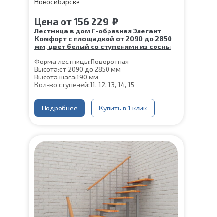
Цена
от
156 229
₽
Лестница в дом Г-образная Элегант
Комфорт с площадкой от 2090 до 2850
мм, цвет белый со ступенями из сосны
Форма лестницы:
Поворотная
Высота:
от 2090 до 2850 мм
Высота шага:
190 мм
Кол-во ступеней:
11, 12, 13, 14, 15
Цвет каркаса:
Белый
Глубина ступени:
300 мм
Ширина марша:
Подробнее
900 мм
Купить в 1 клик
Материал каркаса:
Сталь
Материал ступеней:
Сосна
Конструкция:
На двойном косоуре
Толщина ступени:
40 мм
Угол наклона:
39°
Срок гарантии (на металлокаркас):
25 лет