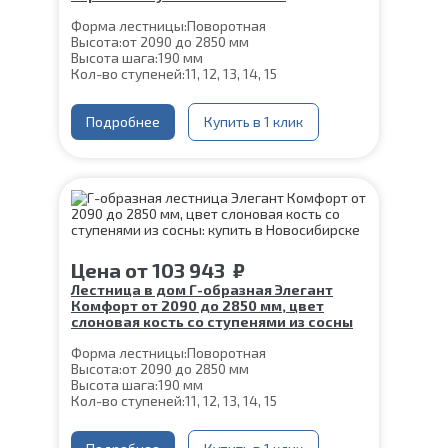
Форма лестницы:
Поворотная
Высота:
от 2090 до 2850 мм
Высота шага:
190 мм
Кол-во ступеней:
11, 12, 13, 14, 15
Цвет каркаса:
Серый
Глубина ступени:
300 мм
Материал каркаса:
Подробнее
Сталь
Купить в 1 клик
Конструкция:
На двойном косоуре
Ширина марша:
900 мм
Материал ступеней:
Сосна
Толщина ступени:
40 мм
Угол наклона:
39°
Срок гарантии (на металлокаркас):
25 лет
Цена
от
103 943
₽
Лестница в дом Г-образная Элегант
Комфорт от 2090 до 2850 мм, цвет
слоновая кость со ступенями из сосны
Форма лестницы:
Поворотная
Высота:
от 2090 до 2850 мм
Высота шага:
190 мм
Кол-во ступеней:
11, 12, 13, 14, 15
Цвет каркаса:
Слоновая кость
Глубина ступени:
300 мм