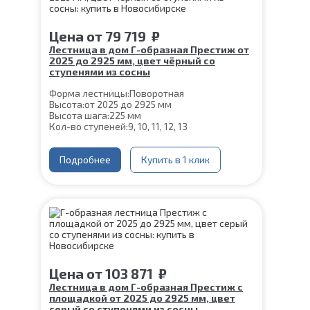
Цена
от
79 719
₽
Лестница в дом Г-образная Престиж от
2025 до 2925 мм, цвет чёрный со
ступенями из сосны
Форма лестницы:
Поворотная
Высота:
от 2025 до 2925 мм
Высота шага:
225 мм
Кол-во ступеней:
9, 10, 11, 12, 13
Цвет каркаса:
Черный
Глубина ступени:
300 мм
Ширина марша:
Подробнее
900 мм
Купить в 1 клик
Материал каркаса:
Сталь
Материал ступеней:
Сосна
Конструкция:
На монокосоуре
Толщина ступени:
40 мм
Угол наклона:
45°
Срок гарантии (на металлокаркас):
25 лет
Цена
от
103 871
₽
Лестница в дом Г-образная Престиж с
площадкой от 2025 до 2925 мм, цвет
серый со ступенями из сосны