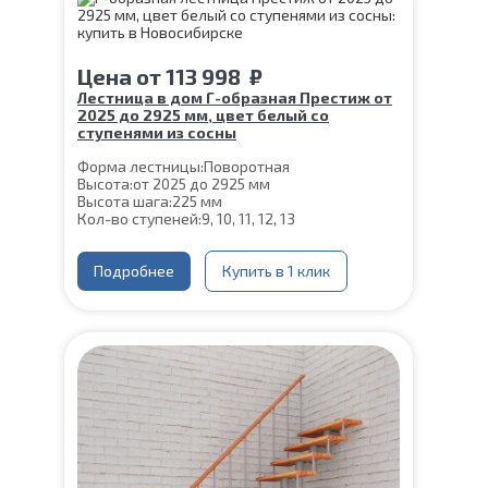
Угол наклона:
39°
Срок гарантии (на металлокаркас):
25 лет
Цена
от
113 998
₽
Лестница в дом Г-образная Престиж от
2025 до 2925 мм, цвет белый со
ступенями из сосны
Форма лестницы:
Поворотная
Высота:
от 2025 до 2925 мм
Высота шага:
225 мм
Кол-во ступеней:
9, 10, 11, 12, 13
Цвет каркаса:
Белый
Глубина ступени:
300 мм
Ширина марша:
Подробнее
900 мм
Купить в 1 клик
Материал каркаса:
Сталь
Материал ступеней:
Сосна
Конструкция:
На монокосоуре
Толщина ступени:
40 мм
Угол наклона:
45°
Срок гарантии (на металлокаркас):
25 лет