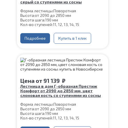
серый со ступенями из сосны
Форма лестницы:
Поворотная
Высота:
от 2090 до 2850 мм
Высота шага:
190 мм
Кол-во ступеней:
11, 12, 13, 14, 15
Цвет каркаса:
Серый
Глубина ступени:
300 мм
Ширина марша:
Подробнее
900 мм
Купить в 1 клик
Материал каркаса:
Сталь
Материал ступеней:
Сосна
Конструкция:
На монокосоуре
Толщина ступени:
40 мм
Угол наклона:
39°
Срок гарантии (на металлокаркас):
25 лет
Цена
от
91 139
₽
Лестница в дом Г-образная Престиж
Комфорт от 2090 до 2850 мм, цвет
слоновая кость со ступенями из сосны
Форма лестницы:
Поворотная
Высота:
от 2090 до 2850 мм
Высота шага:
190 мм
Кол-во ступеней:
11, 12, 13, 14, 15
Цвет каркаса:
Слоновая кость
Глубина ступени:
300 мм