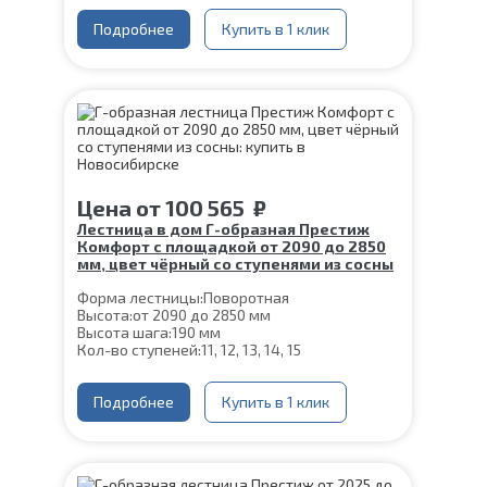
Глубина ступени:
300 мм
Конструкция:
Подробнее
На монокосоуре
Купить в 1 клик
Материал каркаса:
Сталь
Материал ступеней:
Сосна
Ширина марша:
900 мм
Толщина ступени:
40 мм
Угол наклона:
39°
Срок гарантии (на металлокаркас):
25 лет
Цена
от
100 565
₽
Лестница в дом Г-образная Престиж
Комфорт с площадкой от 2090 до 2850
мм, цвет чёрный со ступенями из сосны
Форма лестницы:
Поворотная
Высота:
от 2090 до 2850 мм
Высота шага:
190 мм
Кол-во ступеней:
11, 12, 13, 14, 15
Цвет каркаса:
Черный
Глубина ступени:
300 мм
Конструкция:
Подробнее
На монокосоуре
Купить в 1 клик
Материал каркаса:
Сталь
Материал ступеней:
Сосна
Ширина марша:
900 мм
Толщина ступени:
40 мм