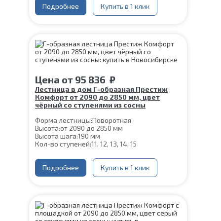
Ширина марша:
Подробнее
900 мм
Купить в 1 клик
Материал каркаса:
Сталь
Материал ступеней:
Сосна
Конструкция:
На монокосоуре
Толщина ступени:
40 мм
Угол наклона:
39°
Срок гарантии (на металлокаркас):
25 лет
Цена
от
95 836
₽
Лестница в дом Г-образная Престиж
Комфорт от 2090 до 2850 мм, цвет
чёрный со ступенями из сосны
Форма лестницы:
Поворотная
Высота:
от 2090 до 2850 мм
Высота шага:
190 мм
Кол-во ступеней:
11, 12, 13, 14, 15
Цвет каркаса:
Черный
Глубина ступени:
300 мм
Ширина марша:
Подробнее
900 мм
Купить в 1 клик
Материал каркаса:
Сталь
Материал ступеней:
Сосна
Конструкция:
На монокосоуре
Толщина ступени:
40 мм
Угол наклона:
39°
Срок гарантии (на металлокаркас):
25 лет