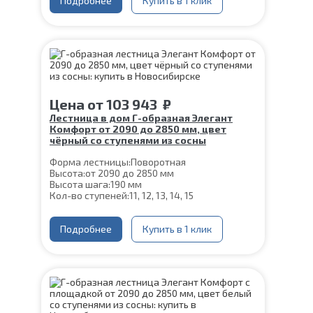
Материал каркаса:
Подробнее
Сталь
Купить в 1 клик
Конструкция:
На двойном косоуре
Ширина марша:
900 мм
Материал ступеней:
Сосна
Толщина ступени:
40 мм
Угол наклона:
39°
Срок гарантии (на металлокаркас):
25 лет
Цена
от
103 943
₽
Лестница в дом Г-образная Элегант
Комфорт от 2090 до 2850 мм, цвет
чёрный со ступенями из сосны
Форма лестницы:
Поворотная
Высота:
от 2090 до 2850 мм
Высота шага:
190 мм
Кол-во ступеней:
11, 12, 13, 14, 15
Цвет каркаса:
Черный
Глубина ступени:
300 мм
Материал каркаса:
Подробнее
Сталь
Купить в 1 клик
Конструкция:
На двойном косоуре
Ширина марша:
900 мм
Материал ступеней:
Сосна
Толщина ступени:
40 мм
Угол наклона:
39°
Срок гарантии (на металлокаркас):
25 лет