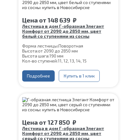
Срок гарантии (на металлокаркас):
25 лет
Цена
от
148 639
₽
Лестница в дом Г-образная Элегант
Комфорт от 2090 до 2850 мм, цвет
белый со ступенями из сосны
Форма лестницы:
Поворотная
Высота:
от 2090 до 2850 мм
Высота шага:
190 мм
Кол-во ступеней:
11, 12, 13, 14, 15
Цвет каркаса:
Белый
Глубина ступени:
300 мм
Материал каркаса:
Подробнее
Сталь
Купить в 1 клик
Конструкция:
На двойном косоуре
Ширина марша:
900 мм
Материал ступеней:
Сосна
Толщина ступени:
40 мм
Угол наклона:
39°
Срок гарантии (на металлокаркас):
25 лет
Цена
от
127 850
₽
Лестница в дом Г-образная Элегант
Комфорт от 2090 до 2850 мм, цвет
серый со ступенями из сосны