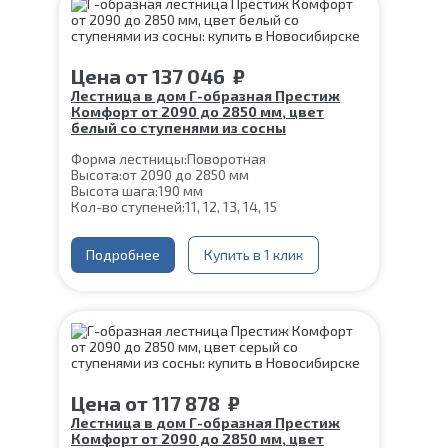
Цена
от
137 046
₽
Лестница в дом Г-образная Престиж
Комфорт от 2090 до 2850 мм, цвет
белый со ступенями из сосны
Форма лестницы:
Поворотная
Высота:
от 2090 до 2850 мм
Высота шага:
190 мм
Кол-во ступеней:
11, 12, 13, 14, 15
Цвет каркаса:
Белый
Глубина ступени:
300 мм
Ширина марша:
Подробнее
900 мм
Купить в 1 клик
Материал каркаса:
Сталь
Материал ступеней:
Сосна
Конструкция:
На монокосоуре
Толщина ступени:
40 мм
Угол наклона:
39°
Срок гарантии (на металлокаркас):
25 лет
Цена
от
117 878
₽
Лестница в дом Г-образная Престиж
Комфорт от 2090 до 2850 мм, цвет