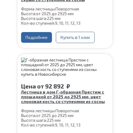
Форма лестницы:
Поворотная
Высота:
от 2025 до 2925 мм
Высота шага:
225 мм
Кол-во ступеней:
9, 10, 11, 12, 13
Цвет каркаса:
Серый
Глубина ступени:
300 мм
Конструкция:
Подробнее
На монокосоуре
Купить в 1 клик
Материал каркаса:
Сталь
Материал ступеней:
Сосна
Ширина марша:
900 мм
Толщина ступени:
40 мм
Угол наклона:
45°
Срок гарантии (на металлокаркас):
25 лет
Цена
от
92 892
₽
Лестница в дом Г-образная Престиж с
площадкой от 2025 до 2925 мм, цвет
слоновая кость со ступенями из сосны
Форма лестницы:
Поворотная
Высота:
от 2025 до 2925 мм
Высота шага:
225 мм
Кол-во ступеней:
9, 10, 11, 12, 13
Цвет каркаса:
Слоновая кость