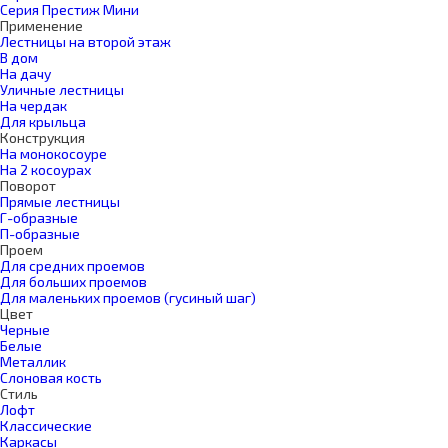
Серия Престиж Мини
Применение
Лестницы на второй этаж
В дом
На дачу
Уличные лестницы
На чердак
Для крыльца
Конструкция
На монокосоуре
На 2 косоурах
Поворот
Прямые лестницы
Г-образные
П-образные
Проем
Для средних проемов
Для больших проемов
Для маленьких проемов (гусиный шаг)
Цвет
Черные
Белые
Металлик
Слоновая кость
Стиль
Лофт
Классические
Каркасы