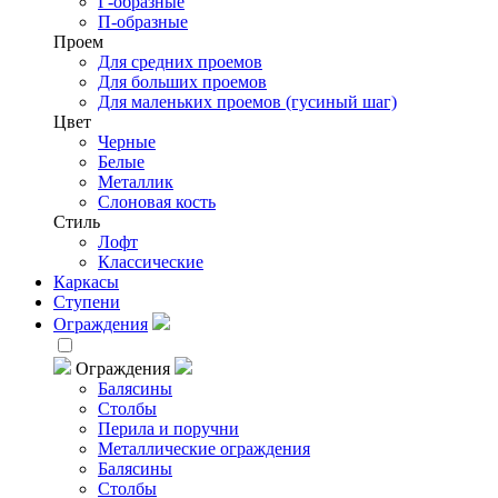
Г-образные
П-образные
Проем
Для средних проемов
Для больших проемов
Для маленьких проемов (гусиный шаг)
Цвет
Черные
Белые
Металлик
Слоновая кость
Стиль
Лофт
Классические
Каркасы
Ступени
Ограждения
Ограждения
Балясины
Столбы
Перила и поручни
Металлические ограждения
Балясины
Столбы