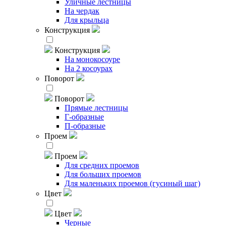
Уличные лестницы
На чердак
Для крыльца
Конструкция
Конструкция
На монокосоуре
На 2 косоурах
Поворот
Поворот
Прямые лестницы
Г-образные
П-образные
Проем
Проем
Для средних проемов
Для больших проемов
Для маленьких проемов (гусиный шаг)
Цвет
Цвет
Черные