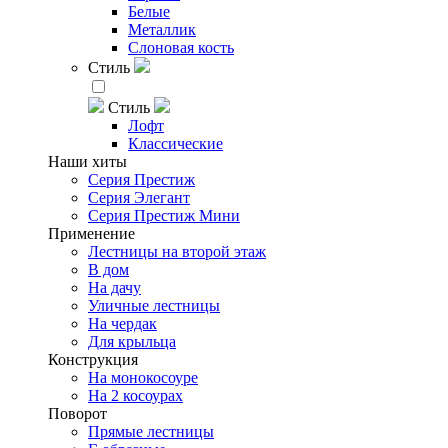
Белые
Металлик
Слоновая кость
Стиль
Стиль
Лофт
Классические
Наши хиты
Серия Престиж
Серия Элегант
Серия Престиж Мини
Применение
Лестницы на второй этаж
В дом
На дачу
Уличные лестницы
На чердак
Для крыльца
Конструкция
На монокосоуре
На 2 косоурах
Поворот
Прямые лестницы