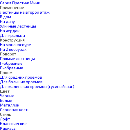
Серия Престиж Мини
Применение
Лестницы на второй этаж
В дом
На дачу
Уличные лестницы
На чердак
Для крыльца
Конструкция
На монокосоуре
На 2 косоурах
Поворот
Прямые лестницы
Г-образные
П-образные
Проем
Для средних проемов
Для больших проемов
Для маленьких проемов (гусиный шаг)
Цвет
Черные
Белые
Металлик
Слоновая кость
Стиль
Лофт
Классические
Каркасы