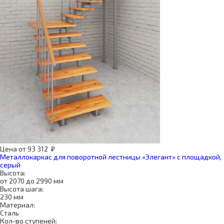
Цена
от
93 312
₽
Металлокаркас для поворотной лестницы «Элегант» с площадкой,
серый
Высота:
от 2070 до 2990 мм
Высота шага:
230 мм
Материал:
Сталь
Кол-во ступеней: