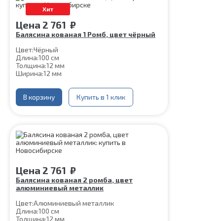
Хит
Цена
2 761
₽
Балясина кованая 1 Ромб, цвет чёрный
Цвет:
Чёрный
Длина:
100 см
Толщина:
12 мм
Ширина:
12 мм
Нижняя часть крепления:
60*60 мм
Шпилька:
М8
Верхнее коромысло:
В корзину
Купить в 1 клик
Цвет чёрный
Цена
2 761
₽
Балясина кованая 2 ромба, цвет
алюминиевый металлик
Цвет:
Алюминиевый металлик
Длина:
100 см
Толщина:
12 мм