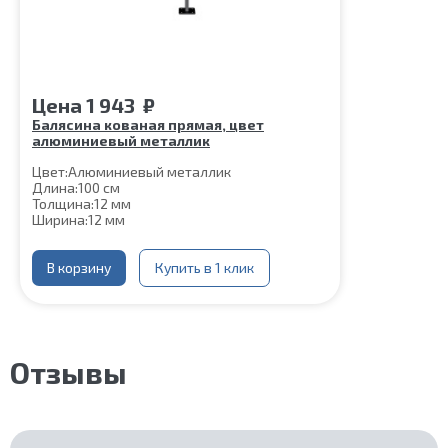
Цена
1 943
₽
Балясина кованая прямая, цвет
алюминиевый металлик
Цвет:
Алюминиевый металлик
Длина:
100 см
Толщина:
12 мм
Ширина:
12 мм
Нижняя часть крепления:
60*60 мм
Шпилька:
М8
Верхнее
В корзину
Цвет алюминиевый
Купить в 1 клик
коромысло:
металлик
Отзывы