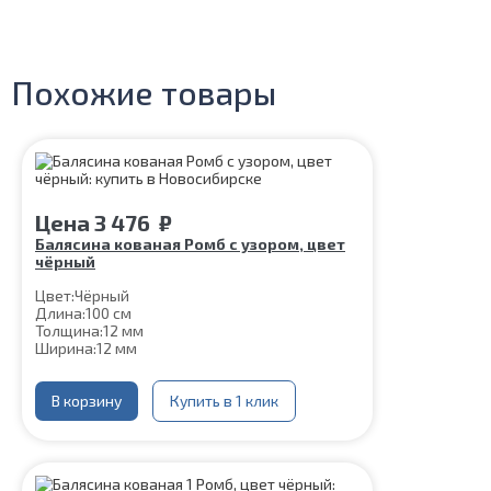
Похожие товары
Цена
3 476
₽
Балясина кованая Ромб с узором, цвет
чёрный
Цвет:
Чёрный
Длина:
100 см
Толщина:
12 мм
Ширина:
12 мм
Нижняя часть крепления:
60*60 мм
Шпилька:
М8
Верхнее коромысло:
В корзину
Купить в 1 клик
Цвет чёрный