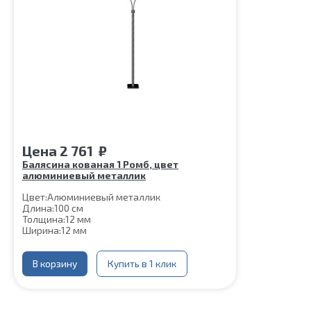
Цена
2 761
₽
Балясина кованая 1 Ромб, цвет
алюминиевый металлик
Цвет:
Алюминиевый металлик
Длина:
100 см
Толщина:
12 мм
Ширина:
12 мм
Нижняя часть крепления:
60*60 мм
Шпилька:
М8
Верхнее
В корзину
Цвет алюминиевый
Купить в 1 клик
коромысло:
металлик