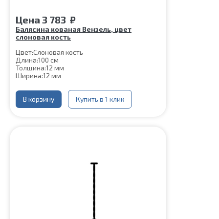
Цена
3 783
₽
Балясина кованая Вензель, цвет
слоновая кость
Цвет:
Слоновая кость
Длина:
100 см
Толщина:
12 мм
Ширина:
12 мм
Нижняя часть крепления:
60*60 мм
Шпилька:
М8
Верхнее коромысло:
В корзину
Купить в 1 клик
Цвет слоновая кость