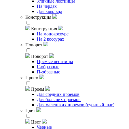
Уличные лестницы
На чердак
Для крыльца
Конструкция
Конструкция
На монокосоуре
На 2 косоурах
Поворот
Поворот
Прямые лестницы
Г-образные
П-образные
Проем
Проем
Для средних проемов
Для больших проемов
Для маленьких проемов (гусиный шаг)
Цвет
Цвет
Черные