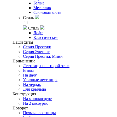
Белые
Металлик
Слоновая кость
Стиль
Стиль
Лофт
Классические
Наши хиты
Серия Престиж
Серия Элегант
Серия Престиж Мини
Применение
Лестницы на второй этаж
В дом
На дачу
Уличные лестницы
На чердак
Для крыльца
Конструкция
На монокосоуре
На 2 косоурах
Поворот
Прямые лестницы