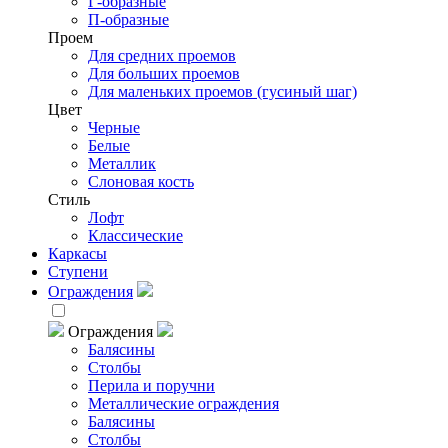
Г-образные
П-образные
Проем
Для средних проемов
Для больших проемов
Для маленьких проемов (гусиный шаг)
Цвет
Черные
Белые
Металлик
Слоновая кость
Стиль
Лофт
Классические
Каркасы
Ступени
Ограждения
Ограждения
Балясины
Столбы
Перила и поручни
Металлические ограждения
Балясины
Столбы