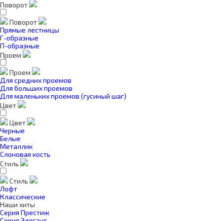
Поворот
Поворот
Прямые лестницы
Г-образные
П-образные
Проем
Проем
Для средних проемов
Для больших проемов
Для маленьких проемов (гусиный шаг)
Цвет
Цвет
Черные
Белые
Металлик
Слоновая кость
Стиль
Стиль
Лофт
Классические
Наши хиты
Серия Престиж
Серия Элегант