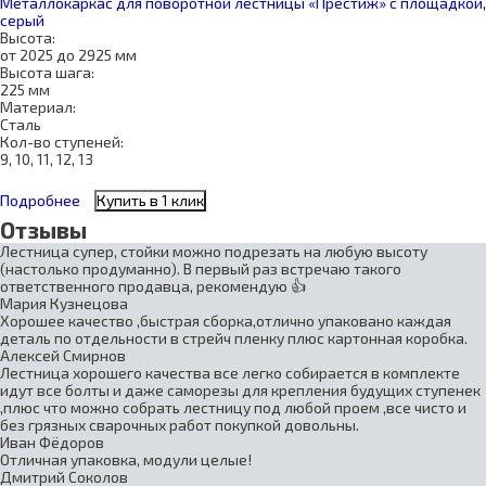
Металлокаркас для поворотной лестницы «Престиж» с площадкой,
серый
Высота:
от 2025 до 2925 мм
Высота шага:
225 мм
Материал:
Сталь
Кол-во ступеней:
9, 10, 11, 12, 13
Подробнее
Купить в 1 клик
Отзывы
Лестница супер, стойки можно подрезать на любую высоту
(настолько продуманно). В первый раз встречаю такого
ответственного продавца, рекомендую 👍
Мария Кузнецова
Хорошее качество ,быстрая сборка,отлично упаковано каждая
деталь по отдельности в стрейч пленку плюс картонная коробка.
Алексей Смирнов
Лестница хорошего качества все легко собирается в комплекте
идут все болты и даже саморезы для крепления будущих ступенек
,плюс что можно собрать лестницу под любой проем ,все чисто и
без грязных сварочных работ покупкой довольны.
Иван Фёдоров
Отличная упаковка, модули целые!
Дмитрий Соколов