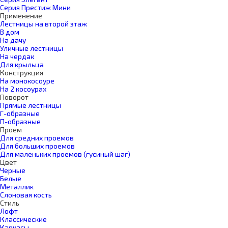
Серия Престиж Мини
Применение
Лестницы на второй этаж
В дом
На дачу
Уличные лестницы
На чердак
Для крыльца
Конструкция
На монокосоуре
На 2 косоурах
Поворот
Прямые лестницы
Г-образные
П-образные
Проем
Для средних проемов
Для больших проемов
Для маленьких проемов (гусиный шаг)
Цвет
Черные
Белые
Металлик
Слоновая кость
Стиль
Лофт
Классические
Каркасы