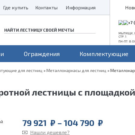
Где купить
Где купить
Контакты
Контакты
Информация
Информация
Нов
+7 
МЫТИЩИ, Х
СТР. 1
ПН-ПТ: 8:0
ни
Ограждения
Комплектующие
тующие для лестниц
»
Металлокаркасы для лестниц
»
Металлокар
Конструкция
Поворот
Проем
а монокосоуре
Прямые лестницы
Для средних проемов
ротной лестницы с площадкой
а 2 косоурах
Г-образные
Для больших проемов
П-образные
Для маленьких проемов
Price
79 921
₽
–
104 790
₽
range:
Нашли дешевле?