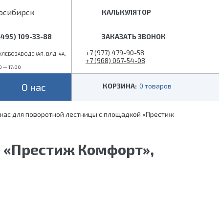
осибирск
КАЛЬКУЛЯТОР
(495) 109-33-88
ЗАКАЗАТЬ ЗВОНОК
+7 (977) 479-90-58
ЛЕБОЗАВОДСКАЯ, ВЛД. 4А,
+7 (968) 067-54-08
0 — 17:00
info@superlestnica.com
О нас
КОРЗИНА:
0 товаров
кас для поворотной лестницы с площадкой «Престиж
Цвет
Стиль
Черные
Лофт
 «Престиж Комфорт»,
Белые
Классические
 (гусиный шаг)
Металлик
Слоновая кость