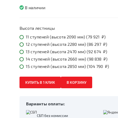
79
921
В наличии
₽
throug
104
790
Высота лестницы
₽
11 ступеней (высота 2090 мм) (
79 921
₽
)
12 ступеней (высота 2280 мм) (
86 297
₽
)
13 ступеней (высота 2470 мм) (
92 674
₽
)
14 ступеней (высота 2660 мм) (
98 838
₽
)
15 ступеней (высота 2850 мм) (
104 790
₽
)
КУПИТЬ В 1 КЛИК
В КОРЗИНУ
Варианты оплаты:
СБП без комиссии