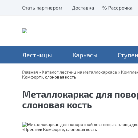
Стать партнером
Стать партнером
Доставка
Доставка
% Рассрочка
% Рассрочка
Лестницы
Каркасы
Ступе
Главная
»
Каталог лестниц на металлокаркасе
»
Комплек
Комфорт», слоновая кость
Наши хиты
Балясины
Применение
Столбы
Серия Престиж
Лестницы на второй этаж
Н
Перила и поручни
Серия Элегант
Металлокаркас для пово
В дом
Н
Металлические ограждения
Серия Престиж Мини
На дачу
слоновая кость
Уличные лестницы
На чердак
Для крыльца