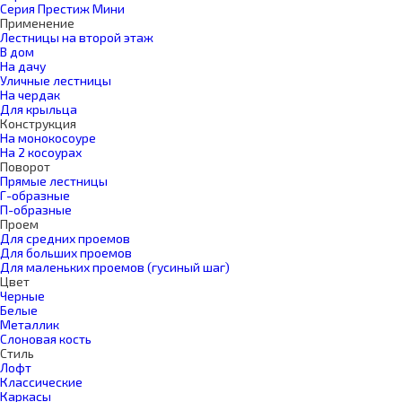
Серия Престиж Мини
Применение
Лестницы на второй этаж
В дом
На дачу
Уличные лестницы
На чердак
Для крыльца
Конструкция
На монокосоуре
На 2 косоурах
Поворот
Прямые лестницы
Г-образные
П-образные
Проем
Для средних проемов
Для больших проемов
Для маленьких проемов (гусиный шаг)
Цвет
Черные
Белые
Металлик
Слоновая кость
Стиль
Лофт
Классические
Каркасы