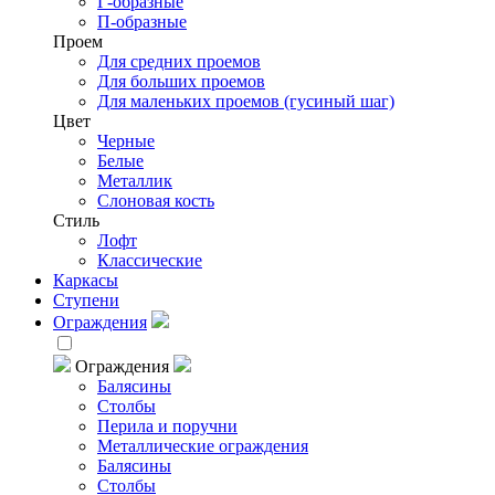
Г-образные
П-образные
Проем
Для средних проемов
Для больших проемов
Для маленьких проемов (гусиный шаг)
Цвет
Черные
Белые
Металлик
Слоновая кость
Стиль
Лофт
Классические
Каркасы
Ступени
Ограждения
Ограждения
Балясины
Столбы
Перила и поручни
Металлические ограждения
Балясины
Столбы