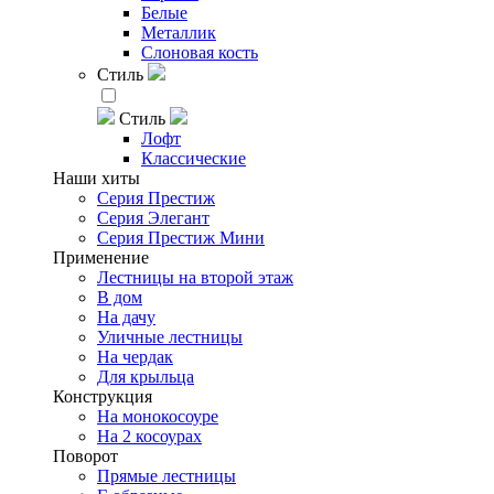
Белые
Металлик
Слоновая кость
Стиль
Стиль
Лофт
Классические
Наши хиты
Серия Престиж
Серия Элегант
Серия Престиж Мини
Применение
Лестницы на второй этаж
В дом
На дачу
Уличные лестницы
На чердак
Для крыльца
Конструкция
На монокосоуре
На 2 косоурах
Поворот
Прямые лестницы