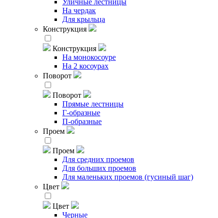
Уличные лестницы
На чердак
Для крыльца
Конструкция
Конструкция
На монокосоуре
На 2 косоурах
Поворот
Поворот
Прямые лестницы
Г-образные
П-образные
Проем
Проем
Для средних проемов
Для больших проемов
Для маленьких проемов (гусиный шаг)
Цвет
Цвет
Черные