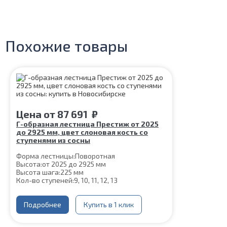
Похожие товары
Цена
от
87 691
₽
Г-образная лестница Престиж от 2025
до 2925 мм, цвет слоновая кость со
ступенями из сосны
Форма лестницы:
Поворотная
Высота:
от 2025 до 2925 мм
Высота шага:
225 мм
Кол-во ступеней:
9, 10, 11, 12, 13
Толщина ступени:
40 мм
Угол наклона:
45°
Ширина марша:
Подробнее
900 мм
Купить в 1 клик
Конструкция:
На монокосоуре
Глубина ступени:
300 мм