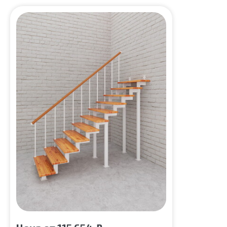
Материал каркаса:
Сталь
Цвет каркаса:
Слоновая кость
Материал ступеней:
Сосна
Срок гарантии (на металлокаркас):
25 лет