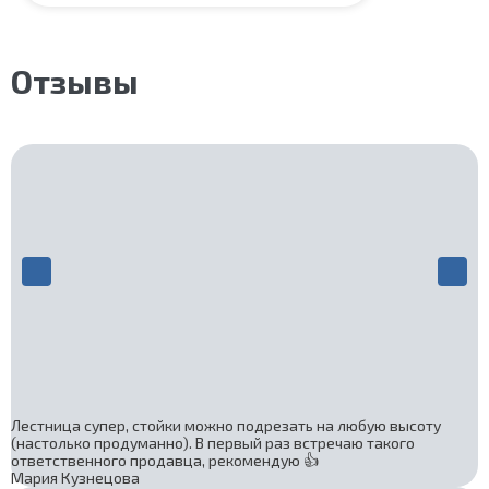
Материал ступеней:
Сосна
Конструкция:
На двойном косоуре
Толщина ступени:
40 мм
Угол наклона:
45°
Отзывы
Срок гарантии (на металлокаркас):
25 лет
Лестница супер, стойки можно подрезать на любую высоту
(настолько продуманно). В первый раз встречаю такого
ответственного продавца, рекомендую 👍
Мария Кузнецова