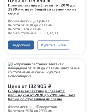
Цена
от
115 654
₽
Прямая лестница Элегант от 2070 до
2990 мм, цвет белый со ступенями из
сосны
Форма лестницы:
Прямая
Высота:
от 2070 до 2990 мм
Высота шага:
230 мм
Кол-во ступеней:
9, 10, 11, 12, 13
Толщина ступени:
40 мм
Угол наклона:
45°
Ширина марша:
Подробнее
900 мм
Купить в 1 клик
Глубина ступени:
300 мм
Материал каркаса:
Сталь
Материал ступеней:
Сосна
Конструкция:
На двойном косоуре
Цвет каркаса:
Белый
Срок гарантии (на металлокаркас):
25 лет
Цена
от
132 905
₽
Г-образная лестница Элегант с
площадкой от 2070 до 2990 мм, цвет
белый со ступенями из сосны
Форма лестницы:
Поворотная
Высота:
от 2070 до 2990 мм