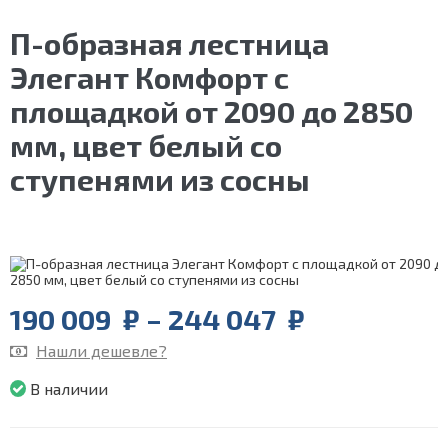
П-образная лестница
Элегант Комфорт с
площадкой от 2090 до 2850
мм, цвет белый со
ступенями из сосны
Price
190 009
₽
–
244 047
₽
range:
Нашли дешевле?
190
009
В наличии
₽
through