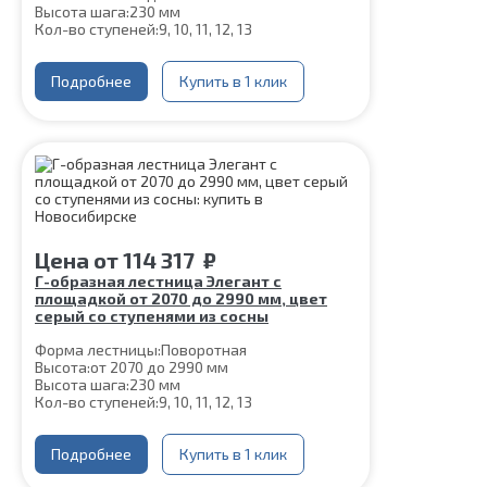
Высота шага:
230 мм
Кол-во ступеней:
9, 10, 11, 12, 13
Цвет каркаса:
Белый
Глубина ступени:
300 мм
Материал каркаса:
Подробнее
Сталь
Купить в 1 клик
Материал ступеней:
Сосна
Ширина марша:
900 мм
Толщина ступени:
40 мм
Конструкция:
На двойном косоуре
Угол наклона:
45°
Срок гарантии (на металлокаркас):
25 лет
Цена
от
114 317
₽
Г-образная лестница Элегант с
площадкой от 2070 до 2990 мм, цвет
серый со ступенями из сосны
Форма лестницы:
Поворотная
Высота:
от 2070 до 2990 мм
Высота шага:
230 мм
Кол-во ступеней:
9, 10, 11, 12, 13
Цвет каркаса:
Серый
Глубина ступени:
300 мм
Ширина марша:
Подробнее
900 мм
Купить в 1 клик
Материал каркаса:
Сталь