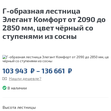
Г-образная лестница
Элегант Комфорт от 2090 до
2850 мм, цвет чёрный со
ступенями из сосны
Price
103 943
₽
–
136 661
₽
range:
Нашли дешевле?
103
943
В наличии
₽
through
136
661
Высота лестницы