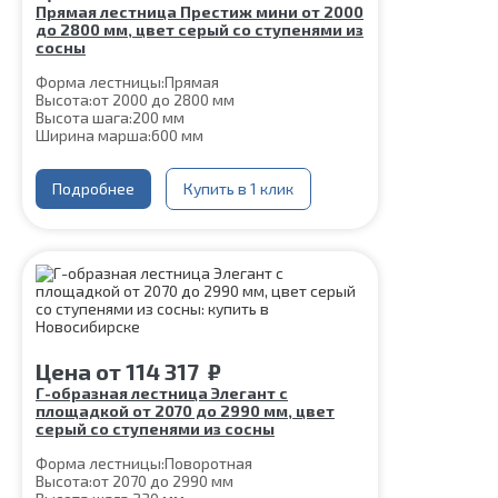
Прямая лестница Престиж мини от 2000
до 2800 мм, цвет серый со ступенями из
сосны
Форма лестницы:
Прямая
Высота:
от 2000 до 2800 мм
Высота шага:
200 мм
Ширина марша:
600 мм
Кол-во ступеней:
10, 11, 12, 13, 14
Толщина ступени:
40 мм
Угол наклона:
Подробнее
51°
Купить в 1 клик
Глубина ступени:
300 мм
Материал каркаса:
Сталь
Цвет каркаса:
Серый
Материал ступеней:
Сосна
Срок гарантии (на металлокаркас):
25 лет
Цена
от
114 317
₽
Г-образная лестница Элегант с
площадкой от 2070 до 2990 мм, цвет
серый со ступенями из сосны
Форма лестницы:
Поворотная
Высота:
от 2070 до 2990 мм