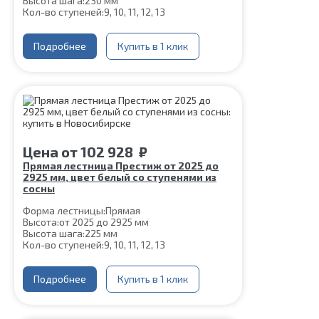
Высота шага:
230 мм
Кол-во ступеней:
9, 10, 11, 12, 13
Цвет каркаса:
Серый
Глубина ступени:
300 мм
Ширина марша:
Подробнее
900 мм
Купить в 1 клик
Материал каркаса:
Сталь
Материал ступеней:
Сосна
Конструкция:
На двойном косоуре
Толщина ступени:
40 мм
Угол наклона:
45°
Срок гарантии (на металлокаркас):
25 лет
Цена
от
102 928
₽
Прямая лестница Престиж от 2025 до
2925 мм, цвет белый со ступенями из
сосны
Форма лестницы:
Прямая
Высота:
от 2025 до 2925 мм
Высота шага:
225 мм
Кол-во ступеней:
9, 10, 11, 12, 13
Толщина ступени:
40 мм
Угол наклона:
45°
Ширина марша:
Подробнее
900 мм
Купить в 1 клик
Глубина ступени:
300 мм
Материал каркаса:
Сталь
Конструкция:
На монокосоуре