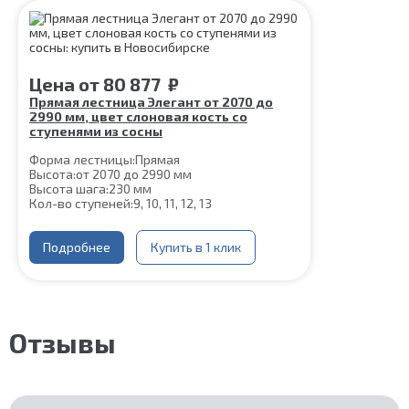
Цвет каркаса:
Белый
Материал ступеней:
Сосна
Срок гарантии (на металлокаркас):
25 лет
Цена
от
80 877
₽
Прямая лестница Элегант от 2070 до
2990 мм, цвет слоновая кость со
ступенями из сосны
Форма лестницы:
Прямая
Высота:
от 2070 до 2990 мм
Высота шага:
230 мм
Кол-во ступеней:
9, 10, 11, 12, 13
Толщина ступени:
40 мм
Угол наклона:
45°
Глубина ступени:
Подробнее
300 мм
Купить в 1 клик
Материал каркаса:
Сталь
Материал ступеней:
Сосна
Конструкция:
На двойном косоуре
Ширина марша:
900 мм
Цвет каркаса:
Слоновая кость
Отзывы
Срок гарантии (на металлокаркас):
25 лет